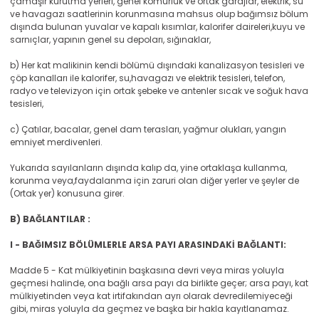
çamaşır kurutma yerleri, genel kömürlük ve ortak garajlar, elektrik, su
ve havagazı saatlerinin korunmasına mahsus olup bağımsız bölum
dışında bulunan yuvalar ve kapalı kısımlar, kalorifer daireleri,kuyu ve
sarnıçlar, yapının genel su depoları, sığınaklar,
b) Her kat malikinin kendi bölümü dışındaki kanalizasyon tesisleri ve
çöp kanalları ile kalorifer, su,havagazı ve elektrik tesisleri, telefon,
radyo ve televizyon için ortak şebeke ve antenler sıcak ve soğuk hava
tesisleri,
c) Çatılar, bacalar, genel dam terasları, yağmur olukları, yangın
emniyet merdivenleri.
Yukarıda sayılanların dışında kalıp da, yine ortaklaşa kullanma,
korunma veya,faydalanma için zaruri olan diğer yerler ve şeyler de
(Ortak yer) konusuna girer.
B) BAĞLANTILAR :
I - BAĞIMSIZ BÖLÜMLERLE ARSA PAYI ARASINDAKİ BAĞLANTI:
Madde 5 - Kat mülkiyetinin başkasına devri veya miras yoluyla
geçmesi halinde, ona bağlı arsa payı da birlikte geçer; arsa payı, kat
mülkiyetinden veya kat irtifakından ayrı olarak devredilemiyeceği
gibi, miras yoluyla da geçmez ve başka bir hakla kayıtlanamaz.