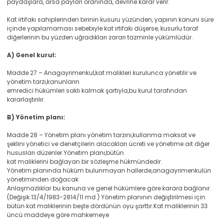
paydaşlara, arsa payları oranında, devrine karar verir.
Kat irtifakı sahiplerinden birinin kusuru yüzünden, yapının kanuni süre
içinde yapılamaması sebebiyle kat irtifakı düşerse, kusurlu taraf
diğerlerinin bu yüzden uğradıkları zararı tazminle yükümlüdür.
A) Genel kurul:
Madde 27 – Anagayrimenkul,kat malikleri kurulunca yönetilir ve
yönetim tarzı,kanunların
emredici hükümleri saklı kalmak şartıyla,bu kurul tarafından
kararlaştırılır.
B) Yönetim planı:
Madde 28 – Yönetim planı yönetim tarzını,kullanma maksat ve
şeklini yönetici ve denetçilerin alacakları ücreti ve yönetime ait diğer
hususları düzenler.Yönetim planı,bütün
kat maliklerini bağlayan bir sözleşme hükmündedir.
Yönetim planında hüküm bulunmayan hallerde,anagayrimenkulün
yönetiminden doğacak
Anlaşmazlıklar bu kanuna ve genel hükümlere göre karara bağlanır.
(Değişik:13/4/1983-2814/11 md.) Yönetim planının değiştirilmesi için
bütün kat maliklerinin beşte dördünün oyu şarttır.Kat maliklerinin 33
üncü maddeye göre mahkemeye