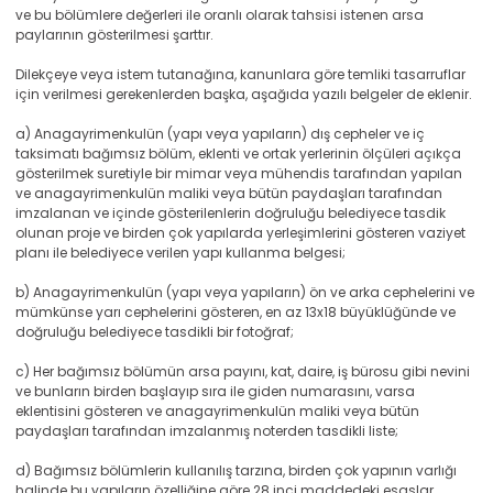
ve bu bölümlere değerleri ile oranlı olarak tahsisi istenen arsa
paylarının gösterilmesi şarttır.
Dilekçeye veya istem tutanağına, kanunlara göre temliki tasarruflar
için verilmesi gerekenlerden başka, aşağıda yazılı belgeler de eklenir.
a) Anagayrimenkulün (yapı veya yapıların) dış cepheler ve iç
taksimatı bağımsız bölüm, eklenti ve ortak yerlerinin ölçüleri açıkça
gösterilmek suretiyle bir mimar veya mühendis tarafından yapılan
ve anagayrimenkulün maliki veya bütün paydaşları tarafından
imzalanan ve içinde gösterilenlerin doğruluğu belediyece tasdik
olunan proje ve birden çok yapılarda yerleşimlerini gösteren vaziyet
planı ile belediyece verilen yapı kullanma belgesi;
b) Anagayrimenkulün (yapı veya yapıların) ön ve arka cephelerini ve
mümkünse yarı cephelerini gösteren, en az 13x18 büyüklüğünde ve
doğruluğu belediyece tasdikli bir fotoğraf;
c) Her bağımsız bölümün arsa payını, kat, daire, iş bürosu gibi nevini
ve bunların birden başlayıp sıra ile giden numarasını, varsa
eklentisini gösteren ve anagayrimenkulün maliki veya bütün
paydaşları tarafından imzalanmış noterden tasdikli liste;
d) Bağımsız bölümlerin kullanılış tarzına, birden çok yapının varlığı
halinde bu yapıların özelliğine göre 28 inci maddedeki esaslar