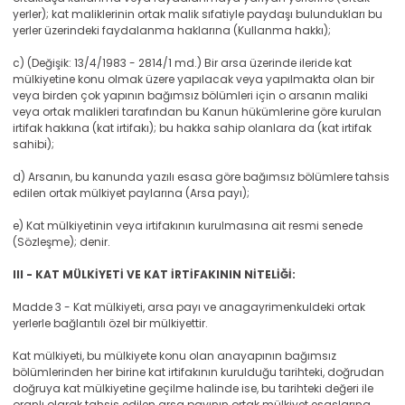
yerler); kat maliklerinin ortak malik sıfatiyle paydaşı bulundukları bu
yerler üzerindeki faydalanma haklarına (Kullanma hakkı);
c) (Değişik: 13/4/1983 - 2814/1 md.) Bir arsa üzerinde ileride kat
mülkiyetine konu olmak üzere yapılacak veya yapılmakta olan bir
veya birden çok yapının bağımsız bölümleri için o arsanın maliki
veya ortak malikleri tarafından bu Kanun hükümlerine göre kurulan
irtifak hakkına (kat irtifakı); bu hakka sahip olanlara da (kat irtifak
sahibi);
d) Arsanın, bu kanunda yazılı esasa göre bağımsız bölümlere tahsis
edilen ortak mülkiyet paylarına (Arsa payı);
e) Kat mülkiyetinin veya irtifakının kurulmasına ait resmi senede
(Sözleşme); denir.
III - KAT MÜLKİYETİ VE KAT İRTİFAKININ NİTELİĞİ:
Madde 3 - Kat mülkiyeti, arsa payı ve anagayrimenkuldeki ortak
yerlerle bağlantılı özel bir mülkiyettir.
Kat mülkiyeti, bu mülkiyete konu olan anayapının bağımsız
bölümlerinden her birine kat irtifakının kurulduğu tarihteki, doğrudan
doğruya kat mülkiyetine geçilme halinde ise, bu tarihteki değeri ile
oranlı olarak tahsis edilen arsa payının ortak mülkiyet esaslarına