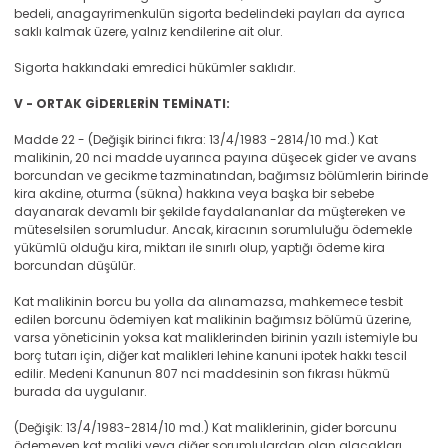
bedeli, anagayrimenkulün sigorta bedelindeki payları da ayrıca
saklı kalmak üzere, yalnız kendilerine ait olur.
Sigorta hakkındaki emredici hükümler saklıdır.
V - ORTAK GİDERLERİN TEMİNATI:
Madde 22 - (Değişik birinci fıkra: 13/4/1983 -2814/10 md.) Kat
malikinin, 20 nci madde uyarınca payına düşecek gider ve avans
borcundan ve gecikme tazminatından, bağımsız bölümlerin birinde
kira akdine, oturma (sükna) hakkına veya başka bir sebebe
dayanarak devamlı bir şekilde faydalananlar da müştereken ve
müteselsilen sorumludur. Ancak, kiracının sorumluluğu ödemekle
yükümlü olduğu kira, miktarı ile sınırlı olup, yaptığı ödeme kira
borcundan düşülür.
Kat malikinin borcu bu yolla da alınamazsa, mahkemece tesbit
edilen borcunu ödemiyen kat malikinin bağımsız bölümü üzerine,
varsa yöneticinin yoksa kat maliklerinden birinin yazılı istemiyle bu
borç tutarı için, diğer kat malikleri lehine kanuni ipotek hakkı tescil
edilir. Medeni Kanunun 807 nci maddesinin son fıkrası hükmü
burada da uygulanır.
(Değişik: 13/4/1983-2814/10 md.) Kat maliklerinin, gider borcunu
ödemeyen kat maliki veya diğer sorumlulardan olan alacakları