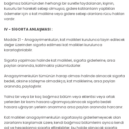
bağımsız bölümünden herhangi bir suretle faydalanan, kişinin,
kusurlu bir hareketi sebep olmuşsa, gidere katılanların yaptıkları
ödemeler için o kat malikine veya gidere sebep olanlara rücu hakları
vardır.
IV - SİGORTA ANLAŞMASI :
Madde 21 - Anagayrimenkulün, kat malikleri kurulunca tayin edilecek
değer üzerinden sigorta edilmesi kat malikleri kurulunca
kararlaştırılabilir.
Sigorta yapılması halinde kat malikleri, sigorta giderlerine, arsa
payları oranında, katılmakla yükümlüdürler.
Anagayrimenkulün tümünün harap olması halinde alınacak sigorta
bedeli, aksine sözleşme olmadıkça, kat maliklerine, arsa payları
oranında, paylaştırılır.
Yalnız bir veya bir kaç bağımsız bölüm veya eklentisi veya ortak
yerlerden bir kısmı hasara uğramışsa,alınacak sigorta bedeli
hasara uğrayan yerlerin onarımına arsa payları oranında harcanır.
Kat malikleri anagayrimenkulün sigortasıyla giderilemeyecek olan
zararlarını karşılamak üzere, kendi bağımsız bölümlerini ayrıca kendi
ad ve hesaplarına sigorta ettirebilirler; bu halde alınacak sigorta