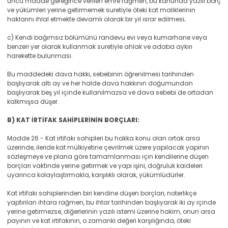
üncü madde gereğince verilen emre rağmen, bu kanunda yazılı borç
ve yükümleri yerine getirmemek suretiyle öteki kat maliklerinin
haklarını ihlal etmekte devamlı olarak bir yıl ısrar edilmesi;
c) Kendi bağımsız bölümünü randevu evi veya kumarhane veya
benzeri yer olarak kullanmak suretiyle ahlak ve adaba aykırı
harekette bulunması.
Bu maddedeki dava hakkı, sebebinin öğrenilmesi tarihinden
başlıyarak altı ay ve her halde dava hakkının doğumundan
başlıyarak beş yıl içinde kullanılmazsa ve dava sebebi de ortadan
kalkmışsa düşer.
B) KAT İRTİFAK SAHİPLERİNİN BORÇLARI:
Madde 26 - Kat irtifakı sahipleri bu hakka konu olan ortak arsa
üzerinde, ileride kat mülkiyetine çevrilmek üzere yapılacak yapının
sözleşmeye ve plana göre tamamlanması için kendilerine düşen
borçları vaktinde yerine getirmek ve yapı işini, doğruluk kaideleri
uyarınca kolaylaştırmakla, karşılıklı olarak, yükümlüdürler.
Kat irtifakı sahiplerinden biri kendine düşen borçları, noterlikçe
yaptırılan ihtara rağmen, bu ihtar tarihinden başlıyarak iki ay içinde
yerine getirmezse, diğerlerinin yazılı istemi üzerine hakim, onun arsa
payının ve kat irtifakının, o zamanki değeri karşılığında, öteki