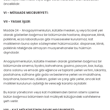
önceliklidir.
VI - MÜSAADE MECBURİYETİ:
VII - YASAK İŞLER:
Madde 24 - Anagayrimenkulün, kütükte mesken, iş veya ticaret yeri
olarak gösterilen bağımsız bir bölümünde hastane, dispanser, klinik,
poliklinik, ecza laboratuvarı gibi müesseseler kurulamaz; kat
maliklerinin buna aykırı sözleşmeleri hükümsüzdür; dispanser, klinik,
poliklinik niteliğinde olmayan muayenehaneler bu hükmün
dışındadır.
Anagayrimenkulün, kütükte mesken olarak gösterilen bağımsız bir
bölümünde sinema, tiyatro, kahvehane, gazino, pavyon, bar, kulüp,
dans salonu ve emsali gibi eğlence ve toplantı yerleri ve fırın, lokanta,
pastahane, süthane gibi gıda ve beslenme yerleri ve imalathane,
boyahane, basımevi, dükkan, galeri ve çarşı gibi yerler, ancak kat
malikleri kurulunun oybirliği ile vereceği kararla açılabilir.
Bu karar yöneticinin veya kat maliklerinden birinin istemi üzerine
bütün bağımsız bölümlerin kat mülkiyeti kütüğündeki sahifelerine
şerh verilir.
VIII - KAT MÜLKİYETİNİN DEVRİ MECBURİYETİ: