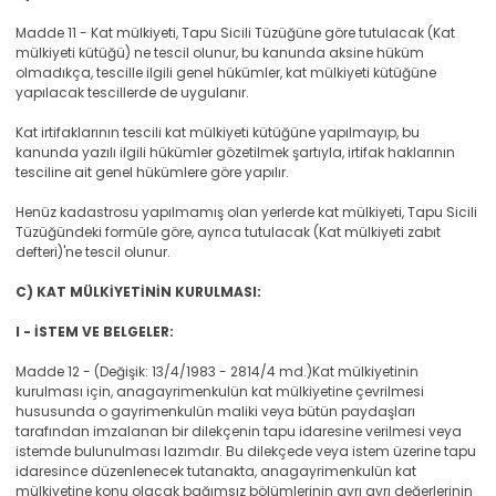
Madde 11 - Kat mülkiyeti, Tapu Sicili Tüzüğüne göre tutulacak (Kat
mülkiyeti kütüğü) ne tescil olunur, bu kanunda aksine hüküm
olmadıkça, tescille ilgili genel hükümler, kat mülkiyeti kütüğüne
yapılacak tescillerde de uygulanır.
Kat irtifaklarının tescili kat mülkiyeti kütüğüne yapılmayıp, bu
kanunda yazılı ilgili hükümler gözetilmek şartıyla, irtifak haklarının
tesciline ait genel hükümlere göre yapılır.
Henüz kadastrosu yapılmamış olan yerlerde kat mülkiyeti, Tapu Sicili
Tüzüğündeki formüle göre, ayrıca tutulacak (Kat mülkiyeti zabıt
defteri)'ne tescil olunur.
C) KAT MÜLKİYETİNİN KURULMASI:
I - İSTEM VE BELGELER:
Madde 12 - (Değişik: 13/4/1983 - 2814/4 md.)Kat mülkiyetinin
kurulması için, anagayrimenkulün kat mülkiyetine çevrilmesi
hususunda o gayrimenkulün maliki veya bütün paydaşları
tarafından imzalanan bir dilekçenin tapu idaresine verilmesi veya
istemde bulunulması lazımdır. Bu dilekçede veya istem üzerine tapu
idaresince düzenlenecek tutanakta, anagayrimenkulün kat
mülkiyetine konu olacak bağımsız bölümlerinin ayrı ayrı değerlerinin