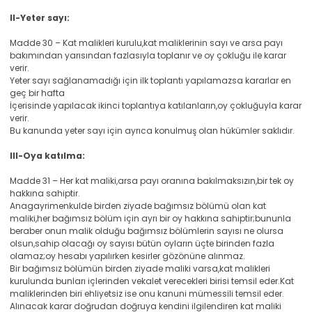
II-Yeter sayı:
Madde 30 – Kat malikleri kurulu,kat maliklerinin sayı ve arsa payı
bakımından yarısından fazlasıyla toplanır ve oy çokluğu ile karar
verir.
Yeter sayı sağlanamadığı için ilk toplantı yapılamazsa kararlar en
geç bir hafta
İçerisinde yapılacak ikinci toplantıya katılanların,oy çokluğuyla karar
verir.
Bu kanunda yeter sayı için ayrıca konulmuş olan hükümler saklıdır.
III-Oya katılma:
Madde 31 – Her kat maliki,arsa payı oranına bakılmaksızın,bir tek oy
hakkına sahiptir.
Anagayrimenkulde birden ziyade bağımsız bölümü olan kat
maliki,her bağımsız bölüm için ayrı bir oy hakkına sahiptir;bununla
beraber onun malik olduğu bağımsız bölümlerin sayısı ne olursa
olsun,sahip olacağı oy sayısı bütün oyların üçte birinden fazla
olamaz;oy hesabı yapılırken kesirler gözönüne alınmaz.
Bir bağımsız bölümün birden ziyade maliki varsa,kat malikleri
kurulunda bunları içlerinden vekalet verecekleri birisi temsil eder.Kat
maliklerinden biri ehliyetsiz ise onu kanuni mümessili temsil eder.
Alınacak karar doğrudan doğruya kendini ilgilendiren kat maliki