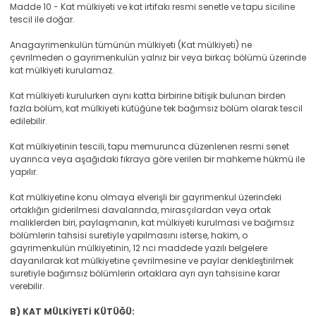
Madde 10 - Kat mülkiyeti ve kat irtifakı resmi senetle ve tapu siciline
tescil ile doğar.
Anagayrimenkulün tümünün mülkiyeti (Kat mülkiyeti) ne
çevrilmeden o gayrimenkulün yalnız bir veya birkaç bölümü üzerinde
kat mülkiyeti kurulamaz.
Kat mülkiyeti kurulurken aynı katta birbirine bitişik bulunan birden
fazla bölüm, kat mülkiyeti kütüğüne tek bağımsız bölüm olarak tescil
edilebilir.
Kat mülkiyetinin tescili, tapu memurunca düzenlenen resmi senet
uyarınca veya aşağıdaki fıkraya göre verilen bir mahkeme hükmü ile
yapılır.
Kat mülkiyetine konu olmaya elverişli bir gayrimenkul üzerindeki
ortaklığın giderilmesi davalarında, mirasçılardan veya ortak
maliklerden biri, paylaşmanın, kat mülkiyeti kurulması ve bağımsız
bölümlerin tahsisi suretiyle yapılmasını isterse, hakim, o
gayrimenkulün mülkiyetinin, 12 nci maddede yazılı belgelere
dayanılarak kat mülkiyetine çevrilmesine ve paylar denkleştirilmek
suretiyle bağımsız bölümlerin ortaklara ayrı ayrı tahsisine karar
verebilir.
B) KAT MÜLKİYETİ KÜTÜĞÜ: