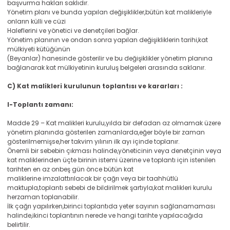
başvurma hakları saklıdır.
Yönetim planı ve bunda yapılan değişiklikler,bütün kat malikleriyle
onların külli ve cüzi
Haleflerini ve yönetici ve denetçileri bağlar.
Yönetim planının ve ondan sonra yapılan değişikliklerin tarihi,kat
mülkiyeti kütüğünün
(Beyanlar) hanesinde gösterilir ve bu değişiklikler yönetim planına
bağlanarak kat mülkiyetinin kuruluş belgeleri arasında saklanır.
C) Kat malikleri kurulunun toplantısı ve kararları :
I-Toplantı zamanı:
Madde 29 – Kat malikleri kurulu,yılda bir defadan az olmamak üzere
yönetim planında gösterilen zamanlarda,eğer böyle bir zaman
gösterilmemişse,her takvim yılının ilk ayı içinde toplanır.
Önemli bir sebebin çıkması halinde,yöneticinin veya denetçinin veya
kat maliklerinden üçte birinin istemi üzerine ve toplantı için istenilen
tarihten en az onbeş gün önce bütün kat
maliklerine imzalattırılacak bir çağrı veya bir taahhütlü
maktupla,toplantı sebebi de bildirilmek şartıyla,kat malikleri kurulu
herzaman toplanabilir.
İlk çağrı yapılırken,birinci toplantıda yeter sayının sağlanamaması
halinde,ikinci toplantının nerede ve hangi tarihte yapılacağıda
belirtilir.