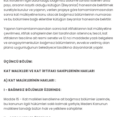
kat irtifakının ilgili bulunduğu bağımsız bölüme tahsisi istenen arsa
payı, arsanın kayıtlı olduğu kütüğün (Beyanlar) hanesinde belirtilmek
suretiyle kurulur ve yapının, verilen projeye göre tamamlanmasından
sonra kat mülkiyetine konu olacak bağımsız bölümlerinin numarası
ve bu bölümlere bağlı eklentiler kütüğün beyanlar hanesinde belirtilir.
Yapının tamamlanmasından sonra kat irtifaklarının kat mülkiyetine
çevrilmesi, irtifak sahiplerinden biri tarafından istenince, tescil, kat
irtifakının tesciline ait resmi senete ve 12 nci maddede yazılı belgelere
ve anagayrimenkulün bağımsız bölümlerinin, evvelce verilmiş olan
plana uygunluğunun belediyece tasdikına dayanılarak yapılır.
ÜÇÜNCÜ BÖLÜM:
KAT MALİKLERİ VE KAT İRTİFAKI SAHİPLERİNİN HAKLARI
A) KAT MALİKLERİNİN HAKLARI :
I - BAĞIMSIZ BÖLÜMLER ÜZERİNDE:
Madde 15 - Kat malikleri kendilerine ait bağımsız bölümler üzerinde,
bu kanunun ilgili hükümleri saklı kalmak şartiyle, Medeni Kanunun
maliklere tanıdığı bütün hak ve yetkilere sahiptirler.