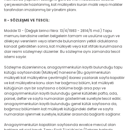
çerçevesinde hazırlanmış, kat mülkiyetini kuran malik veya malikler
tarafından imzalanmış bir yönetim planı.
II - SÖZLEŞME VE TESCİL:
Madde 13 - (Değişik birinci fıkra: 13/4/1983 - 2814/5 md.) Tapu
memuru kendisine verilen belgelerin tamam ve usulüne uygun ve
dilekçeyi verenlerin veya istemde bulunanların yetkili olduklarına
kanaat getirdikten sonra, kat mülkiyeti veya kat irtifakı kurulmasına
dair resmi sözleşmeyi düzenler. Bu sözleşme aynı zamanda tescil
istemi sayılır.
Sözleşme düzenlenince, anagayrimenkulün kayıtlı bulunduğu tapu
kütüğü sayfasındaki (Mülkiyet) hanesine (Bu gayrimenkulün
mülkiyeti kat mülkiyetine çevrilmiştir) ibaresi yazılarak sayfa kapatılır
ve kat mülkiyetine konu olan her bağımsız bölüm, kat mülkiyeti
kütüğünün ayrı bir sayfasına o bölüme bağlı arsa payı ve
anagayrimenkulün kayıtlı bulunduğu genel kütükteki pafta, ada,
parsel, defter ve sayfa numaraları gösterilmek suretiyle tescil edilir;
anagayrimenkulün kayıtlı bulunduğu genel kütük sayfasına da,
bağımsız bölümlerin kat mülkiyeti kütüğündeki defter ve sayfa
numaraları işlenmek suretiyle, kütükler arasında bağlantı sağlanır.
Anagayrimenkulün kapatılan sayfasında evvelce mevcut olan
haklara ait sicil kaydı, Tapu Sicili Tüzüğünün (Taksim halinde