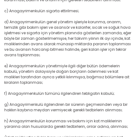
c) Anagayrimenkulün sigorta ettirilmesi;
d) Anagayrimenkulün genel yönetim işleriyle korunma, onarım,
temizlik gibi bakım işleri ve asansör ve kalorifer, sıcak ve soğuk hava
işletmesi ve sigorta için yönetim planında gösterilen zamanda, eğer
böyle bir zaman gösterilmemişse, her takvim yılının ilk ayı içinde, kat
maliklerinden avans olarak münasip miktarda paranın toplanması
ve bu avansın harcanıp bitmesi halinde, geri kalan işler için tekrar
avans toplanması;
e) Anagayrimenkulün yönetimiyle ilgili diğer bütün ödemelerin
kabulü, yönetim dolayısiyle doğan borçların ödenmesi ve kat
malikleri tarafından ayrıca yetkili kılınmışsa, bağımsız bölümlere ait
kiraların toplanması;
f) Anagayrimenkulün tümünü ilgilendiren tebligatın kabulü;
g) Anagayrimenkulü ilgilendiren bir sürenin geçmesinden veya bir
hakkın kaybına meydan vermiyecek gerekli tedbirlerin alınması;
h) Anagayrimenkulün korunması ve bakımı için kat maliklerinin
yararına olan hususlarda gerekli tedbirlerin, onlar adına, alınması;