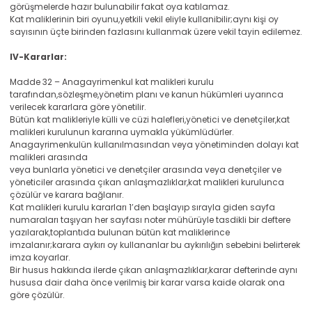
görüşmelerde hazır bulunabilir fakat oya katılamaz.
Kat maliklerinin biri oyunu,yetkili vekil eliyle kullanibilir;aynı kişi oy
sayısının üçte birinden fazlasını kullanmak üzere vekil tayin edilemez.
IV-Kararlar:
Madde 32 – Anagayrimenkul kat malikleri kurulu
tarafından,sözleşme,yönetim planı ve kanun hükümleri uyarınca
verilecek kararlara göre yönetilir.
Bütün kat malikleriyle külli ve cüzi halefleri,yönetici ve denetçiler,kat
malikleri kurulunun kararına uymakla yükümlüdürler.
Anagayrimenkulün kullanılmasından veya yönetiminden dolayı kat
malikleri arasında
veya bunlarla yönetici ve denetçiler arasında veya denetçiler ve
yöneticiler arasında çıkan anlaşmazlıklar,kat malikleri kurulunca
çözülür ve karara bağlanır.
Kat malikleri kurulu kararları 1’den başlayıp sırayla giden sayfa
numaraları taşıyan her sayfası noter mühürüyle tasdikli bir deftere
yazılarak,toplantıda bulunan bütün kat maliklerince
imzalanır;karara aykırı oy kullananlar bu aykırılığın sebebini belirterek
imza koyarlar.
Bir husus hakkında ilerde çıkan anlaşmazlıklar,karar defterinde aynı
hususa dair daha önce verilmiş bir karar varsa kaide olarak ona
göre çözülür.