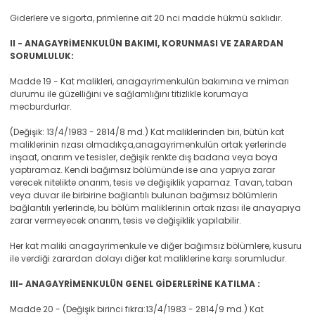
Giderlere ve sigorta, primlerine ait 20 nci madde hükmü saklıdır.
II - ANAGAYRİMENKULÜN BAKIMI, KORUNMASI VE ZARARDAN
SORUMLULUK:
Madde 19 - Kat malikleri, anagayrimenkulün bakımına ve mimarı
durumu ile güzelliğini ve sağlamlığını titizlikle korumaya
mecburdurlar.
(Değişik: 13/4/1983 - 2814/8 md.) Kat maliklerinden biri, bütün kat
maliklerinin rızası olmadıkça,anagayrimenkulün ortak yerlerinde
inşaat, onarım ve tesisler, değişik renkte dış badana veya boya
yaptıramaz. Kendi bağımsız bölümünde ise ana yapıya zarar
verecek nitelikte onarım, tesis ve değişiklik yapamaz. Tavan, taban
veya duvar ile birbirine bağlantılı bulunan bağımsız bölümlerin
bağlantılı yerlerinde, bu bölüm maliklerinin ortak rızası ile anayapıya
zarar vermeyecek onarım, tesis ve değişiklik yapılabilir.
Her kat maliki anagayrimenkule ve diğer bağımsız bölümlere, kusuru
ile verdiği zarardan dolayı diğer kat maliklerine karşı sorumludur.
III- ANAGAYRİMENKULÜN GENEL GİDERLERİNE KATILMA :
Madde 20 - (Değişik birinci fıkra:13/4/1983 - 2814/9 md.) Kat