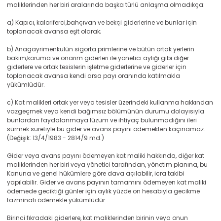
maliklerinden her biri aralarında başka türlü anlaşma olmadıkça:
a) Kapıcı, kaloriferci,bahçıvan ve bekçi giderlerine ve bunlar için
toplanacak avansa eşit olarak;
b) Anagayrimenkulün sigorta primlerine ve bütün ortak yerlerin
bakım,koruma ve onarım giderleri ile yönetici aylığı gibi diğer
giderlere ve ortak tesislerin işletme giderlerine ve giderler için
toplanacak avansa kendi arsa payı oranında katılmakla
yükümlüdür.
c) Kat malikleri ortak yer veya tesisler üzerindeki kullanma hakkından
vazgeçmek veya kendi bağımsız bölümünün durumu dolayısıyla
bunlardan faydalanmaya lüzum ve ihtiyaç bulunmadığını ileri
sürmek suretiyle bu gider ve avans payını ödemekten kaçınamaz.
(Değişik: 13/4/1983 - 2814/9 md.)
Gider veya avans payını ödemeyen kat maliki hakkında, diğer kat
maliklerinden her biri veya yönetici tarafından, yönetim planına, bu
Kanuna ve genel hükümlere göre dava açılabilir, icra takibi
yapılabilir. Gider ve avans payının tamamını ödemeyen kat maliki
ödemede geciktiği günler için aylık yüzde on hesabıyla gecikme
tazminatı ödemekle yükümlüdür.
Birinci fıkradaki giderlere, kat maliklerinden birinin veya onun