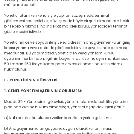
müsaade edebilir.
Yönetici atanırken kendisiyle yapılan sözleşmede, teminat
göstermesi şart edilebilir; sözleşmede böyle bir şart olmasa bile, haklı
bir sebebin çıkması halinde kat malikleri kurulu, yöneticiden teminat
göstermesini istiyebilir.
Yöneticinin öz ve soyadı ile iş ve ev adresinin anagayrimenkulün giriş
kapısı yanına veya antrede görülecek bir yere çevre içinde asılması
mecburidir. Bu yapılmazsa, yöneticiden veya yönetim kurulu
üyelerinin her birinden, ilgilinin başvurması üzerine aynı mahkemece
50 liradan 250 liraya kadar para cezası alınmasına kesin olarak
hükmolunur.
II- YÖNETİCİNİN GÖREVLERİ:
1. GENEL YÖNETİM İŞLERİNİN GÖRÜLMESİ:
Madde 35 - Yöneticinin görevleri, yönetim planında belirtilir; yönetim
planında aksine hüküm olmadıkça, yönetici aşağıdaki işleri görür:
a) Kat malikleri kurulunca verilen kararların yerine getirilmesi;
b) Anagayrimenkulün gayesine uygun olarak kullanılması,
korunması, bakımı ve onarımı için gereken tedbirlerin alınması;