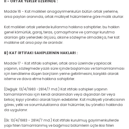
II - ORTAK YERLER ÜZERİNDE :
Madde 16 - Kat malikleri anagayrimenkulün bütün ortak yerlerine,
arsa payları oranında, ortak mülkiyet hükümlerine göre malik olurlar.
Kat malikleri ortak yerlerde kullanma hakkına sahiptirler; bu hakkın
genel kömürlük, garaj, teras, çamaşırhane ve çamaşır kurutma
alanları gibi yerlerdeki ölçüsü, aksine sözleşme olmadıkça, her kat
malikine ait arsa payı ile oranlıdır.
B) KAT İRTİFAKI SAHİPLERİNİN HAKLARI :
Madde 17 - Kat irtifakı sahipleri, ortak arsa üzerinde yapılacak
yapının, sözleşmede yazılı süre içinde başlaması ve tamamlanması
için kendilerine düşen borçların yerine getirilmesini, karşılıklı olarak
isteme ve dava etme hakkına sahiptirler.
(Değişik: 13/4/1983 -2814/7 md.) Kat irtifakı sahipleri yapının
tamamlanması için kendi aralarından veya dışarıdan bir veya
birkaç kişiyi yönetici olarak tayin edebilirler. Kat mülkiyeti yöneticisinin
görev, yetki ve sorumluluklarına dair hükümler, bu yönetici hakkında
da uygulanır.
(Ek: 13/4/1983 - 2814/7 md.) Kat irtifakı kurulmuş gayrimenkullerde
yapı fiilen tamamlanmış ve bağımsız bölümlerin üçte ikisi fiilen