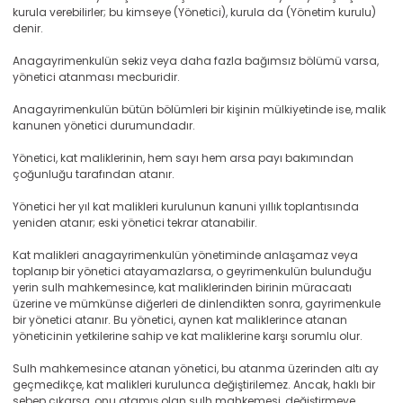
kurula verebilirler; bu kimseye (Yönetici), kurula da (Yönetim kurulu)
denir.
Anagayrimenkulün sekiz veya daha fazla bağımsız bölümü varsa,
yönetici atanması mecburidir.
Anagayrimenkulün bütün bölümleri bir kişinin mülkiyetinde ise, malik
kanunen yönetici durumundadır.
Yönetici, kat maliklerinin, hem sayı hem arsa payı bakımından
çoğunluğu tarafından atanır.
Yönetici her yıl kat malikleri kurulunun kanuni yıllık toplantısında
yeniden atanır; eski yönetici tekrar atanabilir.
Kat malikleri anagayrimenkulün yönetiminde anlaşamaz veya
toplanıp bir yönetici atayamazlarsa, o geyrimenkulün bulunduğu
yerin sulh mahkemesince, kat maliklerinden birinin müracaatı
üzerine ve mümkünse diğerleri de dinlendikten sonra, gayrimenkule
bir yönetici atanır. Bu yönetici, aynen kat maliklerince atanan
yöneticinin yetkilerine sahip ve kat maliklerine karşı sorumlu olur.
Sulh mahkemesince atanan yönetici, bu atanma üzerinden altı ay
geçmedikçe, kat malikleri kurulunca değiştirilemez. Ancak, haklı bir
sebep çıkarsa, onu atamış olan sulh mahkemesi, değiştirmeye