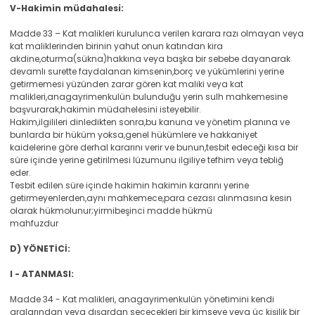
V-Hakimin müdahalesi:
Madde 33 – Kat malikleri kurulunca verilen karara razı olmayan veya
kat maliklerinden birinin yahut onun katından kira
akdine,oturma(sükna)hakkına veya başka bir sebebe dayanarak
devamlı surette faydalanan kimsenin,borç ve yükümlerini yerine
getirmemesi yüzünden zarar gören kat maliki veya kat
malikleri,anagayrimenkulün bulunduğu yerin sulh mahkemesine
başvurarak,hakimin müdahelesini isteyebilir.
Hakim,ilgilileri dinledikten sonra,bu kanuna ve yönetim planına ve
bunlarda bir hüküm yoksa,genel hükümlere ve hakkaniyet
kaidelerine göre derhal kararını verir ve bunun,tesbit edeceği kısa bir
süre içinde yerine getirilmesi lüzumunu ilgiliye tefhim veya tebliğ
eder.
Tesbit edilen süre içinde hakimin hakimin kararını yerine
getirmeyenlerden,aynı mahkemece,para cezası alınmasına kesin
olarak hükmolunur;yirmibeşinci madde hükmü
mahfuzdur
D) YÖNETİCİ:
I - ATANMASI:
Madde 34 - Kat malikleri, anagayrimenkulün yönetimini kendi
aralarından veya dışardan seçecekleri bir kimseye veya üç kişilik bir