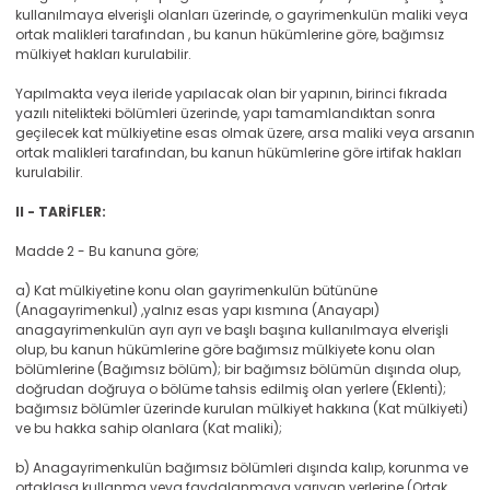
kullanılmaya elverişli olanları üzerinde, o gayrimenkulün maliki veya
ortak malikleri tarafından , bu kanun hükümlerine göre, bağımsız
mülkiyet hakları kurulabilir.
Yapılmakta veya ileride yapılacak olan bir yapının, birinci fıkrada
yazılı nitelikteki bölümleri üzerinde, yapı tamamlandıktan sonra
geçilecek kat mülkiyetine esas olmak üzere, arsa maliki veya arsanın
ortak malikleri tarafından, bu kanun hükümlerine göre irtifak hakları
kurulabilir.
II - TARİFLER:
Madde 2 - Bu kanuna göre;
a) Kat mülkiyetine konu olan gayrimenkulün bütününe
(Anagayrimenkul) ,yalnız esas yapı kısmına (Anayapı)
anagayrimenkulün ayrı ayrı ve başlı başına kullanılmaya elverişli
olup, bu kanun hükümlerine göre bağımsız mülkiyete konu olan
bölümlerine (Bağımsız bölüm); bir bağımsız bölümün dışında olup,
doğrudan doğruya o bölüme tahsis edilmiş olan yerlere (Eklenti);
bağımsız bölümler üzerinde kurulan mülkiyet hakkına (Kat mülkiyeti)
ve bu hakka sahip olanlara (Kat maliki);
b) Anagayrimenkulün bağımsız bölümleri dışında kalıp, korunma ve
ortaklaşa kullanma veya faydalanmaya yarıyan yerlerine (Ortak