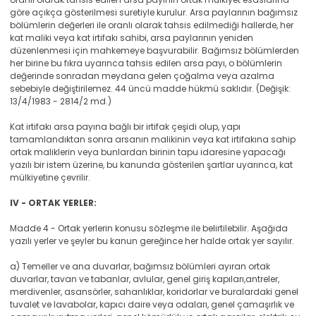
göre açıkça gösterilmesi suretiyle kurulur. Arsa paylarının bağımsız
bölümlerin değerleri ile oranlı olarak tahsis edilmediği hallerde, her
kat maliki veya kat irtifakı sahibi, arsa paylarının yeniden
düzenlenmesi için mahkemeye başvurabilir. Bağımsız bölümlerden
her birine bu fıkra uyarınca tahsis edilen arsa payı, o bölümlerin
değerinde sonradan meydana gelen çoğalma veya azalma
sebebiyle değiştirilemez. 44 üncü madde hükmü saklıdır. (Değişik:
13/4/1983 - 2814/2 md.)
Kat irtifakı arsa payına bağlı bir irtifak çeşidi olup, yapı
tamamlandıktan sonra arsanın malikinin veya kat irtifakına sahip
ortak maliklerin veya bunlardan birinin tapu idaresine yapacağı
yazılı bir istem üzerine, bu kanunda gösterilen şartlar uyarınca, kat
mülkiyetine çevrilir.
IV - ORTAK YERLER:
Madde 4 - Ortak yerlerin konusu sözleşme ile belirtilebilir. Aşağıda
yazılı yerler ve şeyler bu kanun gereğince her halde ortak yer sayılır.
a) Temeller ve ana duvarlar, bağımsız bölümleri ayıran ortak
duvarlar, tavan ve tabanlar, avlular, genel giriş kapıları,antreler,
merdivenler, asansörler, sahanlıklar, koridorlar ve buralardaki genel
tuvalet ve lavabolar, kapıcı daire veya odaları, genel çamaşırlık ve