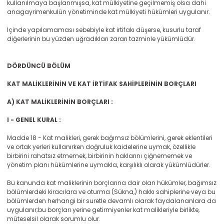
kullanılmaya başlanmışsa, kat mülkiyetine geçilmemiş olsa dahi
anagayrimenkulün yönetiminde kat mülkiyeti hükümleri uygulanır.
İçinde yapılamaması sebebiyle kat irtifakı düşerse, kusurlu taraf
diğerlerinin bu yüzden uğradıkları zararı tazminle yükümlüdür.
DÖRDÜNCÜ BÖLÜM
KAT MALİKLERİNİN VE KAT İRTİFAK SAHİPLERİNİN BORÇLARI
A) KAT MALİKLERİNİN BORÇLARI :
I - GENEL KURAL :
Madde 18 - Kat malikleri, gerek bağımsız bölümlerini, gerek eklentileri
ve ortak yerleri kullanırken doğruluk kaidelerine uymak, özellikle
birbirini rahatsız etmemek, birbirinin haklarını çiğnememek ve
yönetim planı hükümlerine uymakla, karşılıklı olarak yükümlüdürler.
Bu kanunda kat maliklerinin borçlarına dair olan hükümler, bağımsız
bölümlerdeki kiracılara ve oturma (Sükna,) hakkı sahiplerine veya bu
bölümlerden herhangi bir suretle devamlı olarak faydalananlara da
uygulanır;bu borçları yerine getirmiyenler kat malikleriyle birlikte,
müteselsil olarak sorumlu olur.