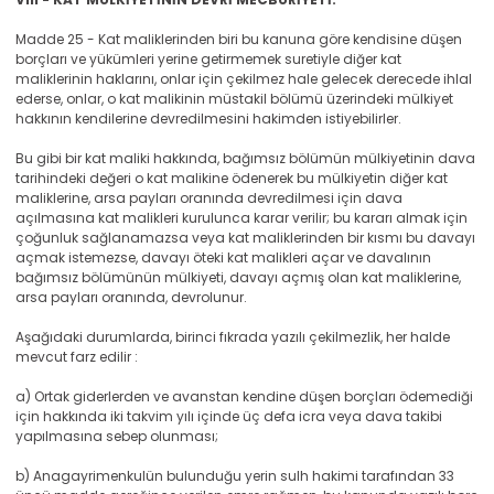
Madde 25 - Kat maliklerinden biri bu kanuna göre kendisine düşen
borçları ve yükümleri yerine getirmemek suretiyle diğer kat
maliklerinin haklarını, onlar için çekilmez hale gelecek derecede ihlal
ederse, onlar, o kat malikinin müstakil bölümü üzerindeki mülkiyet
hakkının kendilerine devredilmesini hakimden istiyebilirler.
Bu gibi bir kat maliki hakkında, bağımsız bölümün mülkiyetinin dava
tarihindeki değeri o kat malikine ödenerek bu mülkiyetin diğer kat
maliklerine, arsa payları oranında devredilmesi için dava
açılmasına kat malikleri kurulunca karar verilir; bu kararı almak için
çoğunluk sağlanamazsa veya kat maliklerinden bir kısmı bu davayı
açmak istemezse, davayı öteki kat malikleri açar ve davalının
bağımsız bölümünün mülkiyeti, davayı açmış olan kat maliklerine,
arsa payları oranında, devrolunur.
Aşağıdaki durumlarda, birinci fıkrada yazılı çekilmezlik, her halde
mevcut farz edilir :
a) Ortak giderlerden ve avanstan kendine düşen borçları ödemediği
için hakkında iki takvim yılı içinde üç defa icra veya dava takibi
yapılmasına sebep olunması;
b) Anagayrimenkulün bulunduğu yerin sulh hakimi tarafından 33