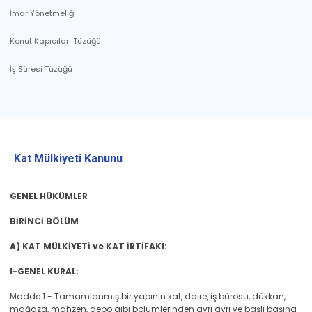
İmar Yönetmeliği
Konut Kapıcıları Tüzüğü
İş Süresi Tüzüğü
Kat Mülkiyeti Kanunu
GENEL HÜKÜMLER
BİRİNCİ BÖLÜM
A) KAT MÜLKİYETİ ve KAT İRTİFAKI:
I-GENEL KURAL:
Madde 1 - Tamamlanmış bir yapının kat, daire, iş bürosu, dükkan,
mağaza, mahzen, depo gibi bölümlerinden ayrı ayrı ve başlı başına