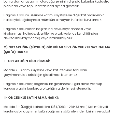
bunlardan anayapının oturduğu zeminin dışında kalanlar kadastro
planında veya tapu haritasında ayrıca gösterilir.
Bağımsız bölüm üzerinde kat mülkiyetiyle ve diğer kat maliklerinin
haklariyle bağdaşması mümkün olmayan irtifaklar kurulamaz.
Bağımsız bölümlerin başkasına devri, kayıtlanması veya
kiralanması halinde, eklentiler ve ortak yerler de kendiliğinden
devredilmiş,kayıtlanmış veya kiralanmış olur.
C) ORTAKLIĞIN (ŞÜYUUN) GİDERİLMESİ VE ÖNCELİKLE SATINALMA
(ŞUF'A) HAKKI:
I - ORTAKLIĞIN GİDERİLMESİ:
Madde 7 - Kat mülkiyetine veya kat irtifakına tabi olan
gayrimenkulde ortaklığın giderilmesi istenemez.
Bağımsız bölümler, bağımsız bir gayrimenkul gibi dava ve takip
konusu olabilir bunlarda ortaklığın giderilmesi istenebilir.
II- ÖNCELİKLE SATIN ALMA HAKKI:
Madde 8 - (Değişik birinci fıkra:13/4/1983 - 2814/3 md.) Kat mülkiyeti
kurulmuş bir gayrimenkulün bağımsız bölümlerinden birinin veya, kat