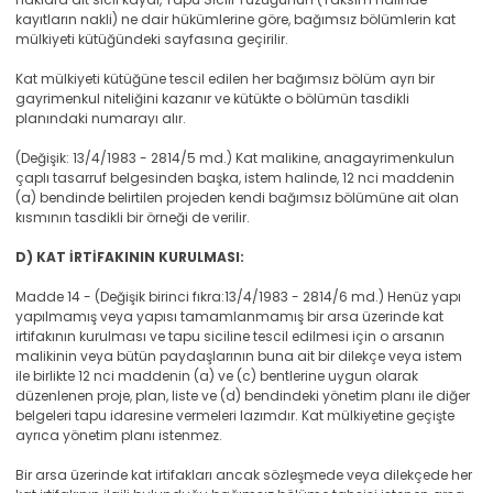
kayıtların nakli) ne dair hükümlerine göre, bağımsız bölümlerin kat
mülkiyeti kütüğündeki sayfasına geçirilir.
Kat mülkiyeti kütüğüne tescil edilen her bağımsız bölüm ayrı bir
gayrimenkul niteliğini kazanır ve kütükte o bölümün tasdikli
planındaki numarayı alır.
(Değişik: 13/4/1983 - 2814/5 md.) Kat malikine, anagayrimenkulun
çaplı tasarruf belgesinden başka, istem halinde, 12 nci maddenin
(a) bendinde belirtilen projeden kendi bağımsız bölümüne ait olan
kısmının tasdikli bir örneği de verilir.
D) KAT İRTİFAKININ KURULMASI:
Madde 14 - (Değişik birinci fıkra:13/4/1983 - 2814/6 md.) Henüz yapı
yapılmamış veya yapısı tamamlanmamış bir arsa üzerinde kat
irtifakının kurulması ve tapu siciline tescil edilmesi için o arsanın
malikinin veya bütün paydaşlarının buna ait bir dilekçe veya istem
ile birlikte 12 nci maddenin (a) ve (c) bentlerine uygun olarak
düzenlenen proje, plan, liste ve (d) bendindeki yönetim planı ile diğer
belgeleri tapu idaresine vermeleri lazımdır. Kat mülkiyetine geçişte
ayrıca yönetim planı istenmez.
Bir arsa üzerinde kat irtifakları ancak sözleşmede veya dilekçede her