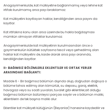
Anagayrimenkulde, kat mülkiyetine bağlanmamış veya lehine kat
irtifakı kurulmamış arsa payı bırakılamaz.
Kat mülkiyetini kayıtlayan haklar, kendiliğinden arsa payını da
kayıtlar.
Kat irtifakına konu olan arsa üzerinde bu hakla bağdaşması
mümkün olmayan irtifaklar kurulamaz.
Anagayrimenkulde kat mülkiyetinin kurulmasından önce o
gayrimenkulün kütükteki sayfasına tescil veya şerhedilmiş olan
haklar kat mülkiyetini de, kaide olarak arsa payı oranında,
kendiliğinden kayıtlar.
II- BAĞIMSIZ BÖLÜMLERLE EKLENTİLER VE ORTAK YERLER
ARASINDAKİ BAĞLANTI:
Madde 6 - Bir bağımsız bölümün dışında olup, doğrudan doğruya o
bölüme tahsis edilmiş olan kömürlük, su deposu, garaj, elektrik,
havagazı veya su saati yuvaları, tuvalet gibi eklentiler,ait olduğu
bağımsız bölümün bütünleyici parçası sayılır ve o bölümün maliki,
eklentilerin de tek başına maliki olur.
Eklentiler kat mülkiyeti kütüğünün (Beyanlar) hanesine kaydedilir ve